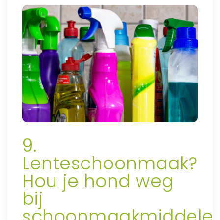
9.
Lenteschoonmaak?
Hou je hond weg
bij
schoonmaakmiddele