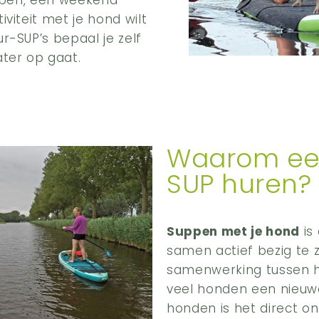
uppen, een weekend
viteit met je hond wilt
r-SUP’s bepaal je zelf
ater op gaat.
Waarom ee
SUP huren?
Suppen met je hond
is
samen actief bezig te z
samenwerking tussen h
veel honden een nieuw
honden is het direct on