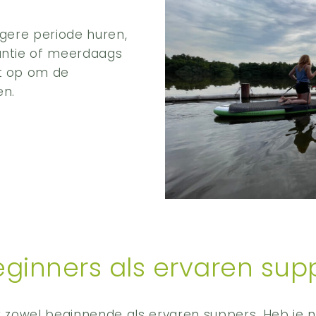
ngere periode huren,
antie of meerdaags
t op om de
en.
eginners als ervaren sup
or zowel beginnende als ervaren suppers. Heb je 