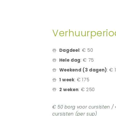
Verhuurperiod
Dagdeel
: € 50
Hele dag
: € 75
Weekend (3 dagen)
: € 
1 week
: € 175
2 weken
: € 250
€ 50 borg voor cursisten / 
cursisten (per sup)