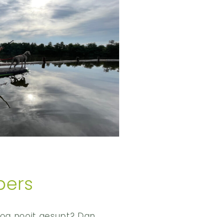
pers
nog nooit gesupt? Dan