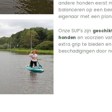
andere honden eerst 
balanceren op een be
eigenaar met een plons
Onze SUP’s zijn
geschik
honden
en voorzien v
extra grip te bieden e
beschadigingen door na