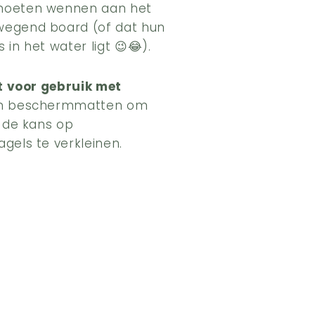
moeten wennen aan het
wegend board (of dat hun
 in het water ligt
😉
😂)
.
t voor gebruik met
an beschermmatten om
n de kans op
gels te verkleinen.