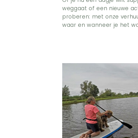
Of je nu een dagje wilt s
weggaat of een nieuwe acti
proberen: met onze verhuu
waar en wanneer je het w