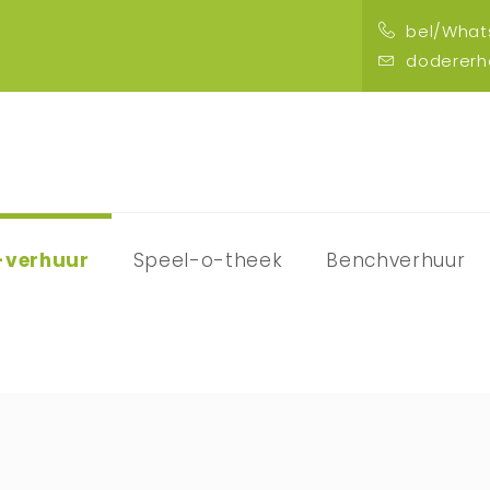
bel/Whats
doderer
-verhuur
Speel-o-theek
Benchverhuur