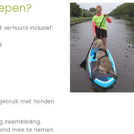
repen?
 verhuurd inclusief:
d
gebruik met honden
og zwemkleding,
 hond mee te nemen.