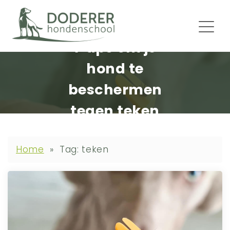
7 tips om je
hond te
beschermen
tegen teken
Home
»
Tag: teken