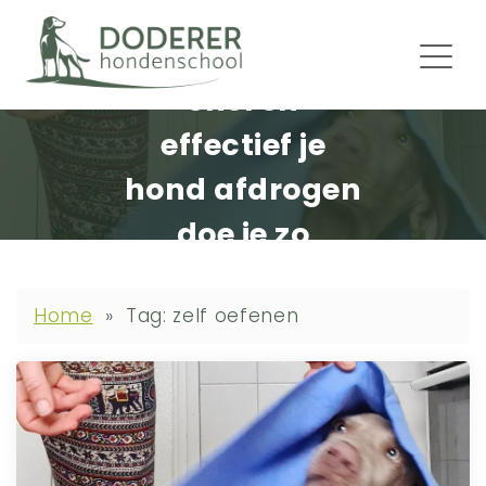
Snel en
effectief je
hond afdrogen
doe je zo
Home
»
Tag: zelf oefenen