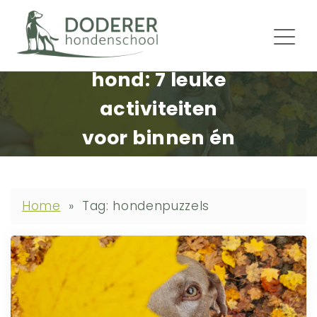
Najaar met je
hond: 7 leuke
activiteiten
voor binnen én
buiten
Home
»
Tag: hondenpuzzels