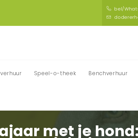
bel/Whats
doderer
verhuur
Speel-o-theek
Benchverhuur
ajaar met je hond: