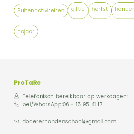
giftig
herfst
honden
Buitenactiviteiten
najaar
ProTaRe
Telefonisch bereikbaar op werkdagen:
bel/WhatsApp:06 - 15 95 41 17
dodererhondenschool@gmail.com