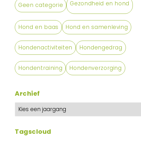
Gezondheid en hond
Geen categorie
Hond en baas
Hond en samenleving
Hondenactiviteiten
Hondengedrag
Hondentraining
Hondenverzorging
Archief
Tagscloud