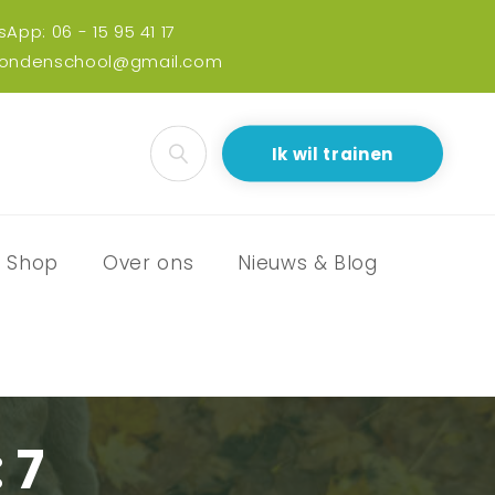
App: 06 - 15 95 41 17
hondenschool@gmail.com
Ik wil trainen
Shop
Over ons
Nieuws & Blog
 7