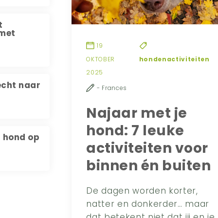
t
 met
19
hondenactiviteiten
OKTOBER
2025
écht naar
- Frances
Najaar met je
hond: 7 leuke
 hond op
activiteiten voor
binnen én buiten
De dagen worden korter,
natter en donkerder… maar
dat betekent niet dat jij en je