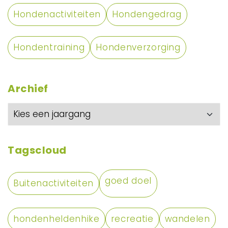
Hondenactiviteiten
Hondengedrag
Hondentraining
Hondenverzorging
Archief
Tagscloud
goed doel
Buitenactiviteiten
hondenheldenhike
recreatie
wandelen