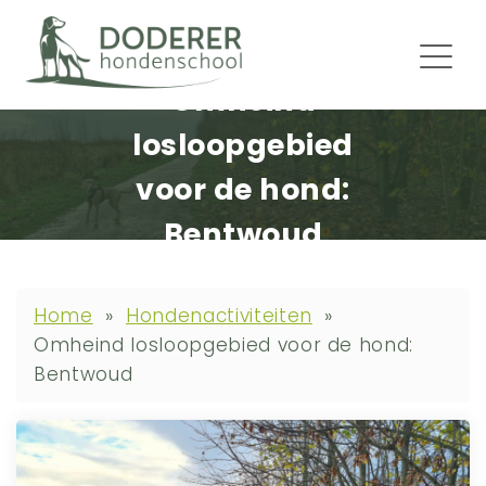
Omheind
losloopgebied
voor de hond:
Bentwoud
Home
»
Hondenactiviteiten
»
Omheind losloopgebied voor de hond:
Bentwoud