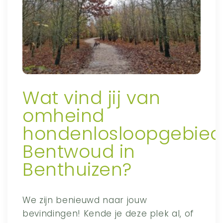
Wat vind jij van
omheind
hondenlosloopgebied
Bentwoud in
Benthuizen?
We zijn benieuwd naar jouw
bevindingen! Kende je deze plek al, of