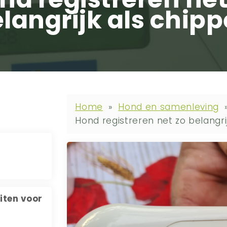
langrijk als chip
Home
»
Hond en samenleving
Hond registreren net zo belangri
eiten voor