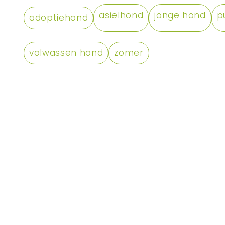
asielhond
jonge hond
p
adoptiehond
volwassen hond
zomer