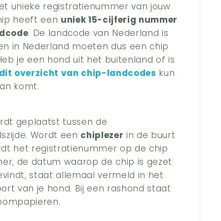
et unieke registratienummer van jouw
chip heeft een
uniek 15-cijferig nummer
ndcode
. De landcode van Nederland is
en in Nederland moeten dus een chip
b je een hond uit het buitenland of is
dit overzicht van chip-landcodes
kun
aan komt.
rdt geplaatst tussen de
szijde. Wordt een
chiplezer
in de buurt
dt het registratienummer op de chip
mer, de datum waarop de chip is gezet
vindt, staat allemaal vermeld in het
rt van je hond. Bij een rashond staat
oompapieren.