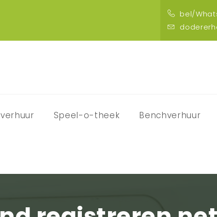
bel/Whats
doderer
verhuur
Speel-o-theek
Benchverhuur
nd registreren net