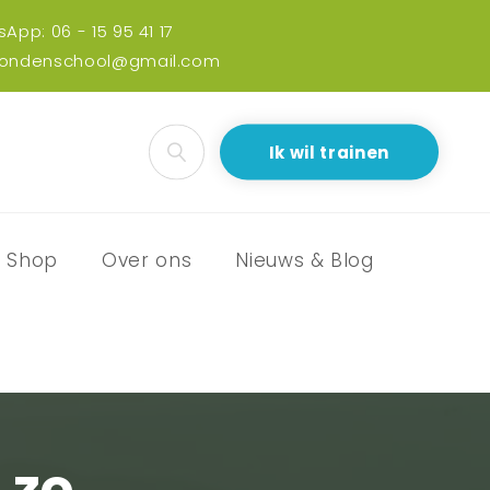
App: 06 - 15 95 41 17
hondenschool@gmail.com
Ik wil trainen
Shop
Over ons
Nieuws & Blog
 zo