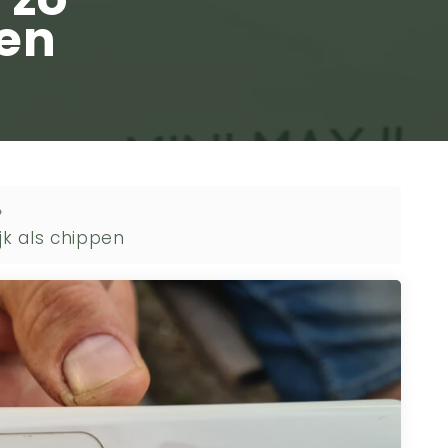
pen
»
jk als chippen