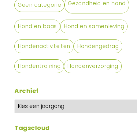
Gezondheid en hond
Geen categorie
Hond en baas
Hond en samenleving
Hondenactiviteiten
Hondengedrag
Hondentraining
Hondenverzorging
Archief
Tagscloud