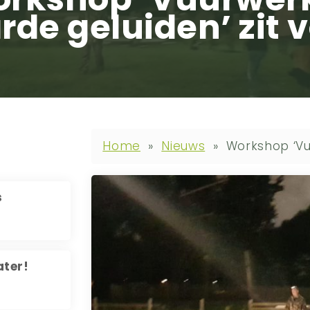
rde geluiden’ zit v
Home
»
Nieuws
»
Workshop ‘Vuu
s
ater!