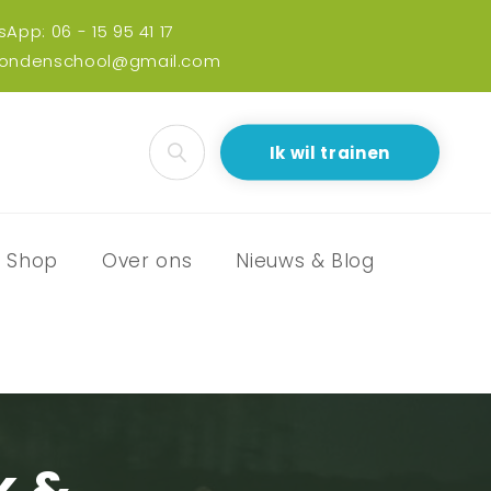
App: 06 - 15 95 41 17
hondenschool@gmail.com
Ik wil trainen
Shop
Over ons
Nieuws & Blog
k &