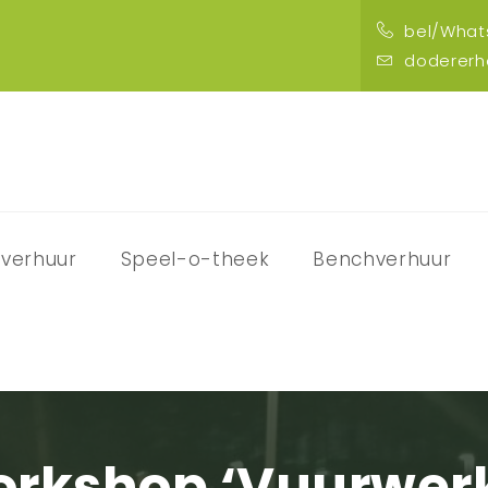
bel/Whats
doderer
verhuur
Speel-o-theek
Benchverhuur
rkshop ‘Vuurwer