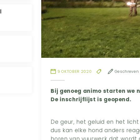
l
9 OKTOBER 2020
Geschreven 
Bij genoeg animo starten we 
De inschrijflijst is geopend.
De geur, het geluid en het lich
dus kan elke hond anders reage
horen van vuurwerk dat wordt a