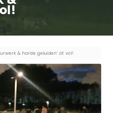
ol!
rwerk & harde geluiden’ zit vol!