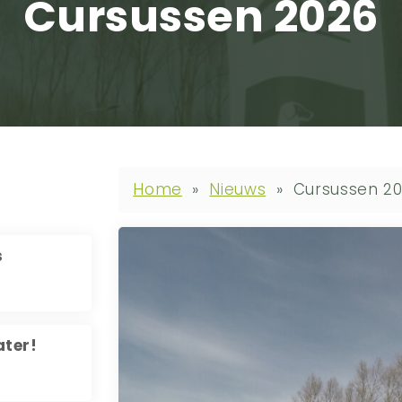
Cursussen 2026
Home
»
Nieuws
»
Cursussen 2
s
ater!