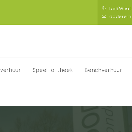
bel/Whats
doderer
verhuur
Speel-o-theek
Benchverhuur