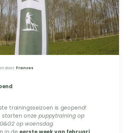
en door:
Frances
opend
ste trainingsseizoen is geopend!
i
starten onze
puppytraining op
 G&G2 op woensdag
.
n in de
eerste week van februari
.